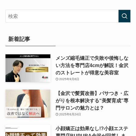
新着記事
メンズ縮毛矯正で失敗や後悔しな
い方法を専門店4cmが解説！金沢
のストレートが得意な美容室
2025年9月6日
【金沢で髪質改善】パサつき・広
がりを根本解決する“美髪育成”専
門サロンの魅力とは？
2025年6月24日
小顔矯正は効果なし!?小顔エステ
専門店BUPURA金沢が回答しま