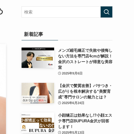
め
新着記事
メンズ縮毛矯正で失敗や後悔し
ない方法を専門店4cmが解説！
金沢のストレートが得意な美容
室
2025年9月6日
【金沢で髪質改善】パサつき・
広がりを根本解決する“美髪育
成”専門サロンの魅力とは？
2025年6月24日
小顔矯正は効果なし!?小顔エス
テ専門店BUPURA金沢が回答
します！
2025年5月13日