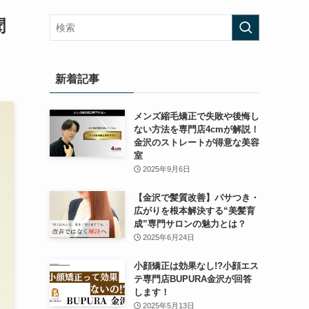
聞
新着記事
メンズ縮毛矯正で失敗や後悔し
ない方法を専門店4cmが解説！
金沢のストレートが得意な美容
室
2025年9月6日
【金沢で髪質改善】パサつき・
広がりを根本解決する“美髪育
成”専門サロンの魅力とは？
2025年6月24日
小顔矯正は効果なし!?小顔エス
テ専門店BUPURA金沢が回答
します！
2025年5月13日