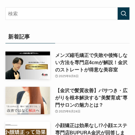
新着記事
メンズ縮毛矯正で失敗や後悔しな
い方法を専門店4cmが解説！金沢
のストレートが得意な美容室
2025年9月6日
【金沢で髪質改善】パサつき・広
がりを根本解決する“美髪育成”専
門サロンの魅力とは？
2025年6月24日
小顔矯正は効果なし!?小顔エステ
専門店BUPURA金沢が回答しま