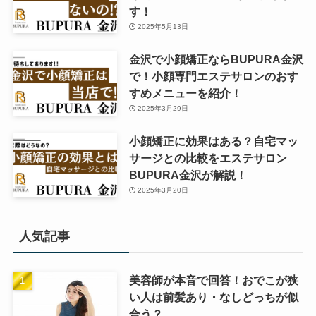
す！
2025年5月13日
金沢で小顔矯正ならBUPURA金沢
で！小顔専門エステサロンのおす
すめメニューを紹介！
2025年3月29日
小顔矯正に効果はある？自宅マッ
サージとの比較をエステサロン
BUPURA金沢が解説！
2025年3月20日
人気記事
美容師が本音で回答！おでこが狭
い人は前髪あり・なしどっちが似
合う？