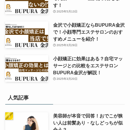
す！
2025年5月13日
金沢で小顔矯正ならBUPURA金沢
で！小顔専門エステサロンのおす
すめメニューを紹介！
2025年3月29日
小顔矯正に効果はある？自宅マッ
サージとの比較をエステサロン
BUPURA金沢が解説！
2025年3月20日
人気記事
美容師が本音で回答！おでこが狭
い人は前髪あり・なしどっちが似
合う？