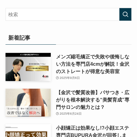
新着記事
メンズ縮毛矯正で失敗や後悔しな
い方法を専門店4cmが解説！金沢
のストレートが得意な美容室
2025年9月6日
【金沢で髪質改善】パサつき・広
がりを根本解決する“美髪育成”専
門サロンの魅力とは？
2025年6月24日
小顔矯正は効果なし!?小顔エステ
専門店BUPURA金沢が回答しま