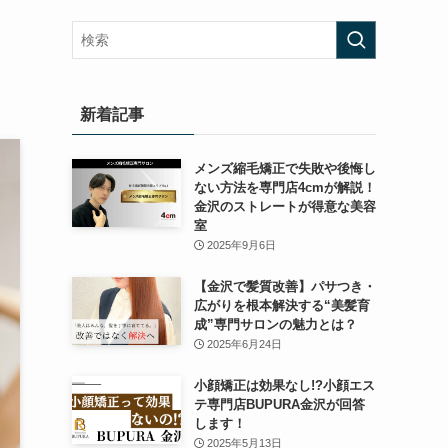
新着記事
メンズ縮毛矯正で失敗や後悔し
ない方法を専門店4cmが解説！
金沢のストレートが得意な美容
室
2025年9月6日
【金沢で髪質改善】パサつき・
広がりを根本解決する“美髪育
成”専門サロンの魅力とは？
2025年6月24日
小顔矯正は効果なし!?小顔エス
テ専門店BUPURA金沢が回答
します！
2025年5月13日