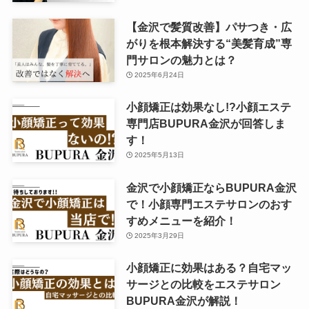
【金沢で髪質改善】パサつき・広
がりを根本解決する“美髪育成”専
門サロンの魅力とは？
2025年6月24日
小顔矯正は効果なし!?小顔エステ
専門店BUPURA金沢が回答しま
す！
2025年5月13日
金沢で小顔矯正ならBUPURA金沢
で！小顔専門エステサロンのおす
すめメニューを紹介！
2025年3月29日
小顔矯正に効果はある？自宅マッ
サージとの比較をエステサロン
BUPURA金沢が解説！