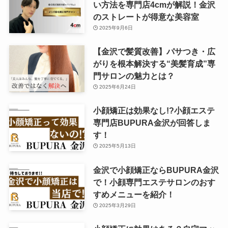
い方法を専門店4cmが解説！金沢
のストレートが得意な美容室
2025年9月6日
【金沢で髪質改善】パサつき・広
がりを根本解決する“美髪育成”専
門サロンの魅力とは？
2025年6月24日
小顔矯正は効果なし!?小顔エステ
専門店BUPURA金沢が回答しま
す！
2025年5月13日
金沢で小顔矯正ならBUPURA金沢
で！小顔専門エステサロンのおす
すめメニューを紹介！
2025年3月29日