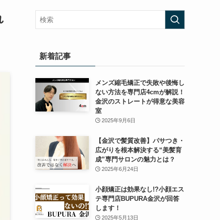
れ
新着記事
メンズ縮毛矯正で失敗や後悔し
ない方法を専門店4cmが解説！
金沢のストレートが得意な美容
室
2025年9月6日
【金沢で髪質改善】パサつき・
広がりを根本解決する“美髪育
成”専門サロンの魅力とは？
2025年6月24日
小顔矯正は効果なし!?小顔エス
テ専門店BUPURA金沢が回答
します！
2025年5月13日