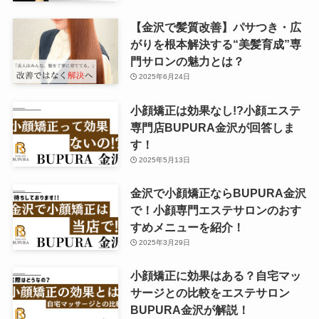
【金沢で髪質改善】パサつき・広
がりを根本解決する“美髪育成”専
門サロンの魅力とは？
2025年6月24日
小顔矯正は効果なし!?小顔エステ
専門店BUPURA金沢が回答しま
す！
2025年5月13日
金沢で小顔矯正ならBUPURA金沢
で！小顔専門エステサロンのおす
すめメニューを紹介！
2025年3月29日
小顔矯正に効果はある？自宅マッ
サージとの比較をエステサロン
BUPURA金沢が解説！