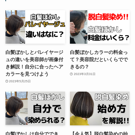
白髪ぼかしとバレイヤージ
白髪ぼかしカラーの料金っ
ュの違いを美容師が画像付
て？美容院だといくらでで
き解説！自分に合ったヘア
きるの？
カラーを見つけよう
2023年3月31日
2023年5月25日
白髪ぼかしは自分ででき
【今人気】脱白髪染めの始