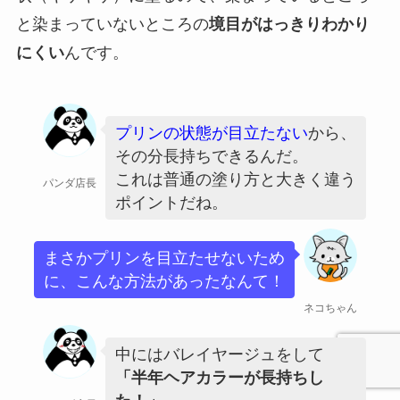
と染まっていないところの
境目がはっきりわかり
にくい
んです。
プリンの状態が目立たない
から、
その分長持ちできるんだ。
これは普通の塗り方と大きく違う
パンダ店長
ポイントだね。
まさかプリンを目立たせないため
に、こんな方法があったなんて！
ネコちゃん
中にはバレイヤージュをして
「半年ヘアカラーが長持ちし