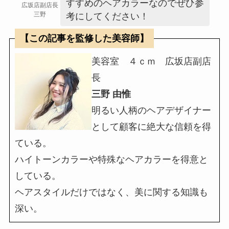
すすめのヘアカラーなのでぜひ参
広坂店副店長
三野
考にしてください！
【この記事を監修した美容師】
美容室 ４ｃｍ 広坂店副店
長
三野 由惟
明るい人柄のヘアデザイナー
として顧客に絶大な信頼を得
ている。
ハイトーンカラーや特殊なヘアカラーを得意と
している。
ヘアスタイルだけではなく、美に関する知識も
深い。