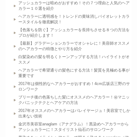
アッシュカラーは暗めがおすすめ！その７つ理由と人気のヘア
カラー１０選を紹介
ヘアカラーに透明感を！トレンドの黄味消しバイオレットカラ
ースタイルを徹底解説！
【色落ちを防ぐ】アッシュカラーを長持ちさせる８つの方法を
プロが紹介します！
【最新】グラデーションカラーでオシャレに！美容師オススメ
のヘアカラーの特徴とやり方を紹介
白髪染めの髪を明るくトーンアップする方法！ハイライトがオ
ススメ
ヘアカラーで希望通りの髪色にする方法！髪質を見極める事が
重要です
2017年は個性的なヘアカラーがおすすめ！4cm広坂店三野のサ
ロンワーク
ブリーチ後の色落ちした髪にオススメのヘアカラー！㊙︎マニッ
クパニックテクとヘアケアの方法
2017年オススメのヘアカラーはバレイヤージュ！美容室でしか
出来ない技術
金沢市美容室anaglam（アナグラム）！黒染めヘアカラーから
アッシュカラーに！スタイリスト仙石のサロンワーク