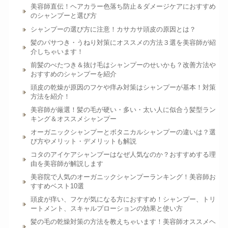
美容師直伝！ヘアカラー色落ち防止＆ダメージケアにおすすめ
のシャンプーと選び方
シャンプーの選び方に注意！カサカサ頭皮の原因とは？
髪のパサつき・うねり対策にオススメの方法３選を美容師が紹
介しちゃいます！
前髪のべたつき＆抜け毛はシャンプーのせいかも？改善方法や
おすすめのシャンプーを紹介
頭皮の乾燥が原因のフケや痒み対策はシャンプーが基本！対策
方法を紹介！
美容師が厳選！髪の毛が硬い・多い・太い人に似合う髪型ラン
キング＆オススメシャンプー
オーガニックシャンプーとボタニカルシャンプーの違いは？選
び方やメリット・デメリットも解説
コタのアイケアシャンプーはなぜ人気なのか？おすすめする理
由を美容師が解説します
美容院で人気のオーガニックシャンプーランキング！美容師お
すすめベスト10選
頭皮が痒い、フケが気になる方におすすめ！シャンプー、トリ
ートメント、スキャルプローションの効果と使い方
髪の毛の乾燥対策の方法を教えちゃいます！美容師オススメヘ